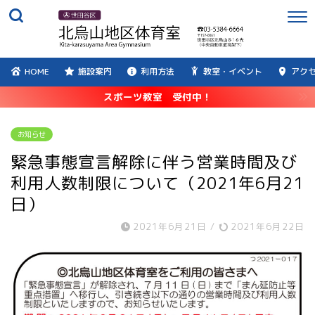
HOME
施設案内
利用方法
教室・イベント
アク
スポーツ教室 受付中！
お知らせ
緊急事態宣言解除に伴う営業時間及び
利用人数制限について（2021年6月21
日）
2021年6月21日
/
2021年6月22日