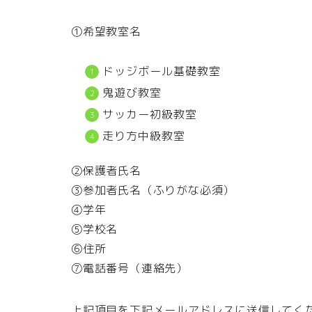
①希望教室名
ドッジボール基礎教室
鬼遊び教室
サッカー初級教室
走り方中級教室
②保護者氏名
③参加者氏名（ふりがな必須）
④学年
⑤学校名
⑥住所
⑦電話番号（連絡先）
上記項目を下記メールアドレスに送信してく