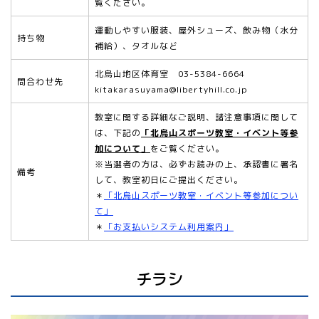
覧ください。
運動しやすい服装、屋外シューズ、飲み物（水分
持ち物
補給）、タオルなど
北烏山地区体育室 03-5384-6664
問合わせ先
kitakarasuyama@libertyhill.co.jp
教室に関する詳細なご説明、諸注意事項に関して
は、下記の
「北烏山スポーツ教室・イベント等参
加について」
をご覧ください。
※当選者の方は、必ずお読みの上、承認書に署名
備考
して、教室初日にご提出ください。
＊
「北烏山スポーツ教室・イベント等参加につい
て」
＊
「お支払いシステム利用案内」
チラシ