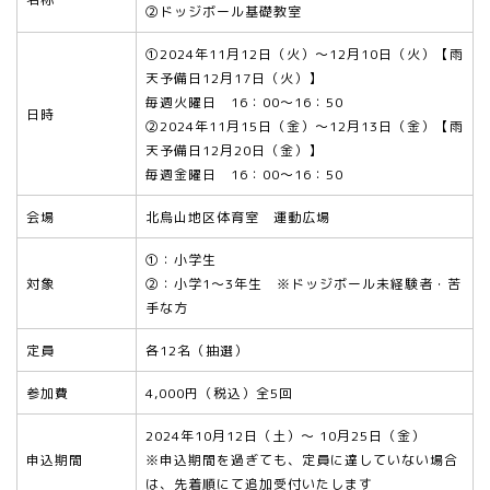
②ドッジボール基礎教室
①2024年11月12日（火）～12月10日（火）【雨
天予備日12月17日（火）】
毎週火曜日 16：00～16：50
日時
②
2024年11月15日（金）～12月13日（金）
【雨
天予備日12月20日（金）】
毎週金曜日 16：00～16：50
会場
北烏山地区体育室 運動広場
①：小学生
対象
②
：小学1～3年生 ※ドッジボール未経験者・苦
手な方
定員
各12名（抽選）
参加費
4,000円（税込）全5回
2024年10月12日（土）～ 10月25日（金）
申込期間
※申込期間を過ぎても、定員に達していない場合
は、先着順にて追加受付いたします