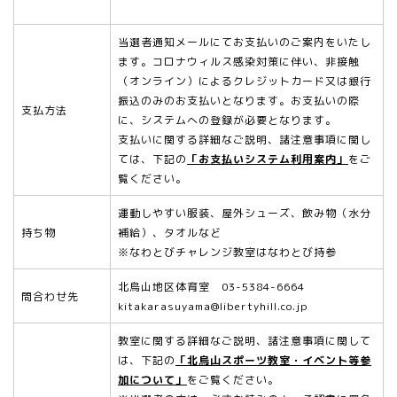
当選者通知メールにてお支払いのご案内をいたし
ます。コロナウィルス感染対策に伴い、非接触
（オンライン）によるクレジットカード又は銀行
振込のみのお支払いとなります。お支払いの際
支払方法
に、システムへの登録が必要となります。
支払いに関する詳細なご説明、諸注意事項に関し
ては、下記の
「お支払いシステム利用案内」
をご
覧ください。
運動しやすい服装、屋外シューズ、飲み物（水分
持ち物
補給）、タオルなど
※なわとびチャレンジ教室はなわとび持参
北烏山地区体育室 03-5384-6664
問合わせ先
kitakarasuyama@libertyhill.co.jp
教室に関する詳細なご説明、諸注意事項に関して
は、下記の
「北烏山スポーツ教室・イベント等参
加について」
をご覧ください。